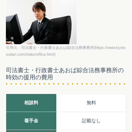
引用元：司法書士・行政書士あおば綜合法務事務所(https://www.kyoto
sodan.com/index/office.html)
司法書士・行政書士あおば綜合法務事務所の
時効の援用の費用
相談料
無料
着手金
記載なし