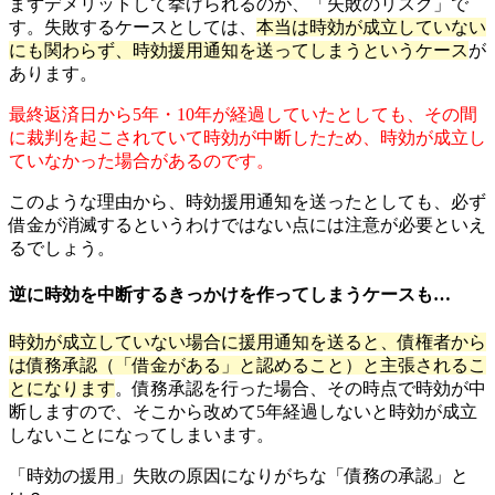
まずデメリットして挙げられるのが、「失敗のリスク」で
す。失敗するケースとしては、
本当は時効が成立していない
にも関わらず、時効援用通知を送ってしまうというケース
が
あります。
最終返済日から5年・10年が経過していたとしても、その間
に裁判を起こされていて時効が中断したため、時効が成立し
ていなかった場合があるのです。
このような理由から、時効援用通知を送ったとしても、必ず
借金が消滅するというわけではない点には注意が必要といえ
るでしょう。
逆に時効を中断するきっかけを作ってしまうケースも…
時効が成立していない場合に援用通知を送ると、債権者から
は債務承認（「借金がある」と認めること）と主張されるこ
とになります
。債務承認を行った場合、その時点で時効が中
断しますので、そこから改めて5年経過しないと時効が成立
しないことになってしまいます。
「時効の援用」失敗の原因になりがちな「債務の承認」と