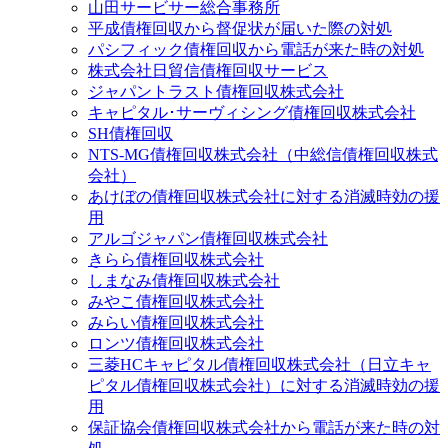
山田サービサー総合事務所
平成債権回収から督促状が届いた際の対処
パシフィック債権回収から電話が来た時の対処
株式会社日貿信債権回収サービス
ジャパントラスト債権回収株式会社
キャピタル･サーヴィシング債権回収株式会社
SH債権回収
NTS-MG債権回収株式会社（中総信債権回収株式
会社）
あけぼの債権回収株式会社に対する消滅時効の援
用
アルゴジャパン債権回収株式会社
きらら債権回収株式会社
しまなみ債権回収株式会社
みやこ債権回収株式会社
みらい債権回収株式会社
ロンツ債権回収株式会社
三菱HCキャピタル債権回収株式会社（日立キャ
ピタル債権回収株式会社）に対する消滅時効の援
用
保証協会債権回収株式会社から電話が来た時の対