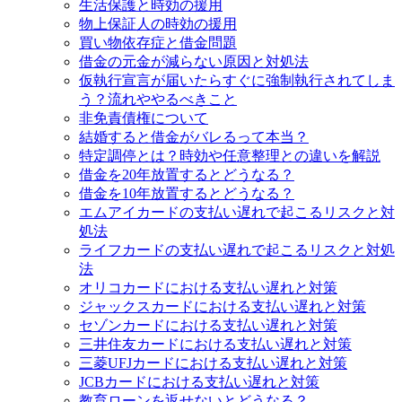
生活保護と時効の援用
物上保証人の時効の援用
買い物依存症と借金問題
借金の元金が減らない原因と対処法
仮執行宣言が届いたらすぐに強制執行されてしま
う？流れややるべきこと
非免責債権について
結婚すると借金がバレるって本当？
特定調停とは？時効や任意整理との違いを解説
借金を20年放置するとどうなる？
借金を10年放置するとどうなる？
エムアイカードの支払い遅れで起こるリスクと対
処法
ライフカードの支払い遅れで起こるリスクと対処
法
オリコカードにおける支払い遅れと対策
ジャックスカードにおける支払い遅れと対策
セゾンカードにおける支払い遅れと対策
三井住友カードにおける支払い遅れと対策
三菱UFJカードにおける支払い遅れと対策
JCBカードにおける支払い遅れと対策
教育ローンを返せないとどうなる？