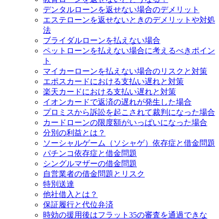
デンタルローンを返せない場合のデメリット
エステローンを返せないときのデメリットや対処
法
ブライダルローンを払えない場合
ペットローンを払えない場合に考えるべきポイン
ト
マイカーローンを払えない場合のリスクと対策
エポスカードにおける支払い遅れと対策
楽天カードにおける支払い遅れと対策
イオンカードで返済の遅れが発生した場合
プロミスから訴訟を起こされて裁判になった場合
カードローンの限度額がいっぱいになった場合
分別の利益とは？
ソーシャルゲーム（ソシャゲ）依存症と借金問題
パチンコ依存症と借金問題
シングルマザーの借金問題
自営業者の借金問題とリスク
特別送達
他社借入とは？
保証履行と代位弁済
時効の援用後はフラット35の審査を通過できな