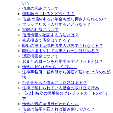
い？
債務の承認について
強制執行されるとどうなる？
借金は滞納すると年金も差し押さえられるの？
ブラックリスト入りするとどうなる？
期限の利益について
信用情報を確認する方法とは？
株式投資で借金はできる？
時効の援用は債務者本人以外でも行なえる？
時効の援用をしても車のローンは組める？
遅延損害金について
おまとめローンを利用するデメリットとは？
借金は100万円から「やばい」
法律事務所・裁判所から郵便が届いたときの対処
法
ヤミ金からの借金にも時効はある？
法律で禁じられている借金の取り立て行為
【PR】時効の援用後のクレジットカードの作り
方
借金の最終返済日がわからない
借金は苗字を変えれば踏み倒しできる？