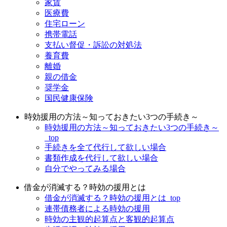
家賃
医療費
住宅ローン
携帯電話
支払い督促・訴訟の対処法
養育費
離婚
親の借金
奨学金
国民健康保険
時効援用の方法～知っておきたい3つの手続き～
時効援用の方法～知っておきたい3つの手続き～
_top
手続きを全て代行して欲しい場合
書類作成を代行して欲しい場合
自分でやってみる場合
借金が消滅する？時効の援用とは
借金が消滅する？時効の援用とは_top
連帯債務者による時効の援用
時効の主観的起算点と客観的起算点