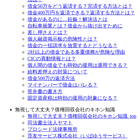
借金50万をどう返済する？完済する方法とは？
借金400万円を返済できる？返済する方法とは？
借金があるのに…妊娠！解決法とは
自転車操業とは？借金から抜け出すために
差し押さえとは？
個人融資掲示板の危険性とは？
借金の一括請求を放置するとどうなる？
2社以上の借金である多重債務が危険な理由
CICの異動情報とは？
個人間の借金でも時効の援用は適用できる？
給料差押えの対策について
借金500万の返済方法
マイナンバーで借金はバレる？
答弁書の書き方
固定資産税は時効の援用の対象になる？
無視して大丈夫？債権回収会社のキホン知識
無視して大丈夫？債権回収会社のキホン知識_top
司法書士法人ヤマト
プロシード法律事務所
茨友サービス株式会社（いばゆうサービス）