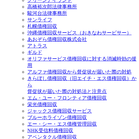
グリーンアイランド
高橋裕次郎法律事務所
駿河台法律事務所
サンライフ
札幌債権回収
沖縄債権回収サービス（おきなわサービサー）
あおぞら債権回収株式会社
アトラス
ギルド
オリファサービス債権回収に対する消滅時効の援
用
アルファ債権回収から督促状が届いた際の対処
きらぼし債権回収（旧エイチ・エス債権回収）か
ら
督促状が届いた際の対処法と注意点
エム・ユー・フロンティア債権回収
栄光債権回収
ジャックス債権回収サービス
ブルーホライゾン債権回収
エー・シー・エス債権管理回収
NHK受信料債権回収
アペンタクル債権回収