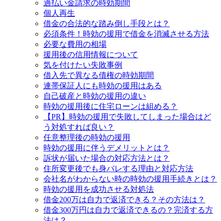
過払い金請求の時効期間
個人再生
借金の合法的な踏み倒し手段とは？
必須条件！時効の援用で借金を消滅させる方法
必要な費用の相場
援用後の信用情報について
気を付けたい失敗事例
借入先で異なる債権の時効期間
連帯保証人にも時効の援用はある
自己破産と時効の援用の違い
時効の援用後に住宅ローンは組める？
【PR】時効の援用で失敗してしまった場合はど
う対処すれば良い？
任意整理後の時効の援用
時効の援用に伴うデメリットとは？
訴状が届いた場合の対応方法とは？
住所変更後でも身バレする理由と対応方法
会社名がわからない時の時効の援用手続きとは？
時効の援用を成功させる対処法
借金200万は自力で返済できる？その方法は？
借金300万円は自力で返済できるの？完済する方
法は？