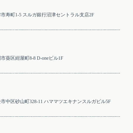
沼津市寿町1-5 スルガ銀行沼津セントラル支店2F
市葵区紺屋町8-8 D-oneビル1F
浜松市中区砂山町328-11 ハママツエキナンスルガビル5F