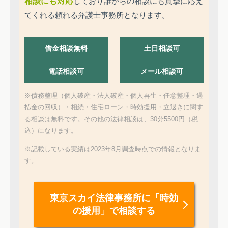
相談にも対応
しており誰からの相談にも真摯に応え
てくれる頼れる弁護士事務所となります。
借金相談無料
土日相談可
電話相談可
メール相談可
※債務整理（個人破産・法人破産・個人再生・任意整理・過
払金の回収）・相続・住宅ローン・時効援用・立退きに関す
る相談は無料です。その他の法律相談は、30分5500円（税
込）になります。
※記載している実績は2023年8月調査時点での情報となりま
す。
東京スカイ法律事務所に
「時効
の援用」で相談する