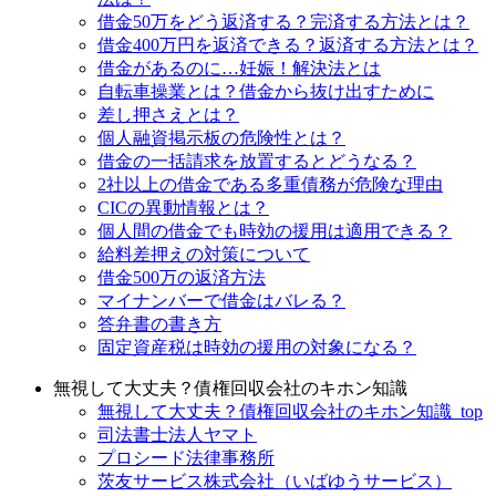
借金50万をどう返済する？完済する方法とは？
借金400万円を返済できる？返済する方法とは？
借金があるのに…妊娠！解決法とは
自転車操業とは？借金から抜け出すために
差し押さえとは？
個人融資掲示板の危険性とは？
借金の一括請求を放置するとどうなる？
2社以上の借金である多重債務が危険な理由
CICの異動情報とは？
個人間の借金でも時効の援用は適用できる？
給料差押えの対策について
借金500万の返済方法
マイナンバーで借金はバレる？
答弁書の書き方
固定資産税は時効の援用の対象になる？
無視して大丈夫？債権回収会社のキホン知識
無視して大丈夫？債権回収会社のキホン知識_top
司法書士法人ヤマト
プロシード法律事務所
茨友サービス株式会社（いばゆうサービス）