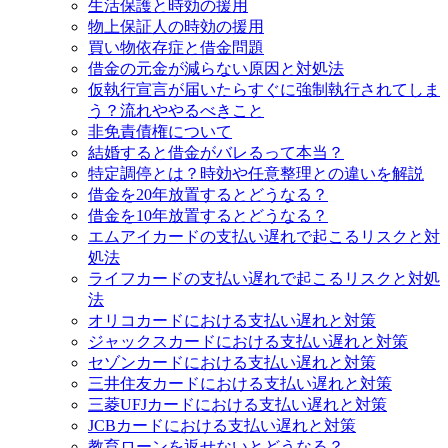
生活保護と時効の援用
物上保証人の時効の援用
買い物依存症と借金問題
借金の元金が減らない原因と対処法
仮執行宣言が届いたらすぐに強制執行されてしま
う？流れややるべきこと
非免責債権について
結婚すると借金がバレるって本当？
特定調停とは？時効や任意整理との違いを解説
借金を20年放置するとどうなる？
借金を10年放置するとどうなる？
エムアイカードの支払い遅れで起こるリスクと対
処法
ライフカードの支払い遅れで起こるリスクと対処
法
オリコカードにおける支払い遅れと対策
ジャックスカードにおける支払い遅れと対策
セゾンカードにおける支払い遅れと対策
三井住友カードにおける支払い遅れと対策
三菱UFJカードにおける支払い遅れと対策
JCBカードにおける支払い遅れと対策
教育ローンを返せないとどうなる？