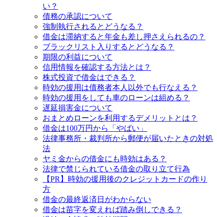
い？
債務の承認について
強制執行されるとどうなる？
借金は滞納すると年金も差し押さえられるの？
ブラックリスト入りするとどうなる？
期限の利益について
信用情報を確認する方法とは？
株式投資で借金はできる？
時効の援用は債務者本人以外でも行なえる？
時効の援用をしても車のローンは組める？
遅延損害金について
おまとめローンを利用するデメリットとは？
借金は100万円から「やばい」
法律事務所・裁判所から郵便が届いたときの対処
法
ヤミ金からの借金にも時効はある？
法律で禁じられている借金の取り立て行為
【PR】時効の援用後のクレジットカードの作り
方
借金の最終返済日がわからない
借金は苗字を変えれば踏み倒しできる？