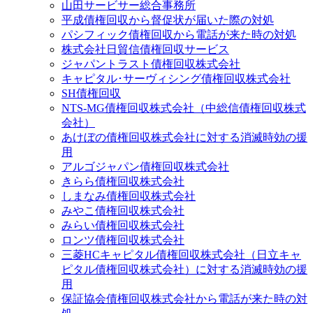
山田サービサー総合事務所
平成債権回収から督促状が届いた際の対処
パシフィック債権回収から電話が来た時の対処
株式会社日貿信債権回収サービス
ジャパントラスト債権回収株式会社
キャピタル･サーヴィシング債権回収株式会社
SH債権回収
NTS-MG債権回収株式会社（中総信債権回収株式
会社）
あけぼの債権回収株式会社に対する消滅時効の援
用
アルゴジャパン債権回収株式会社
きらら債権回収株式会社
しまなみ債権回収株式会社
みやこ債権回収株式会社
みらい債権回収株式会社
ロンツ債権回収株式会社
三菱HCキャピタル債権回収株式会社（日立キャ
ピタル債権回収株式会社）に対する消滅時効の援
用
保証協会債権回収株式会社から電話が来た時の対