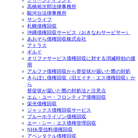
グリーンアイランド
高橋裕次郎法律事務所
駿河台法律事務所
サンライフ
札幌債権回収
沖縄債権回収サービス（おきなわサービサー）
あおぞら債権回収株式会社
アトラス
ギルド
オリファサービス債権回収に対する消滅時効の援
用
アルファ債権回収から督促状が届いた際の対処
きらぼし債権回収（旧エイチ・エス債権回収）か
ら
督促状が届いた際の対処法と注意点
エム・ユー・フロンティア債権回収
栄光債権回収
ジャックス債権回収サービス
ブルーホライゾン債権回収
エー・シー・エス債権管理回収
NHK受信料債権回収
アペンタクル債権回収