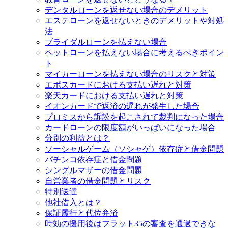
デンタルローンを返せない場合のデメリット
エステローンを返せないときのデメリットや対処
法
ブライダルローンを払えない場合
ペットローンを払えない場合に考えるべきポイン
ト
マイカーローンを払えない場合のリスクと対策
エポスカードにおける支払い遅れと対策
楽天カードにおける支払い遅れと対策
イオンカードで返済の遅れが発生した場合
プロミスから訴訟を起こされて裁判になった場合
カードローンの限度額がいっぱいになった場合
分別の利益とは？
ソーシャルゲーム（ソシャゲ）依存症と借金問題
パチンコ依存症と借金問題
シングルマザーの借金問題
自営業者の借金問題とリスク
特別送達
他社借入とは？
保証履行と代位弁済
時効の援用後はフラット35の審査を通過できな