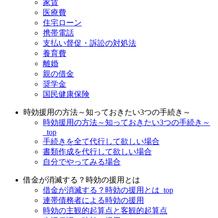
家賃
医療費
住宅ローン
携帯電話
支払い督促・訴訟の対処法
養育費
離婚
親の借金
奨学金
国民健康保険
時効援用の方法～知っておきたい3つの手続き～
時効援用の方法～知っておきたい3つの手続き～
_top
手続きを全て代行して欲しい場合
書類作成を代行して欲しい場合
自分でやってみる場合
借金が消滅する？時効の援用とは
借金が消滅する？時効の援用とは_top
連帯債務者による時効の援用
時効の主観的起算点と客観的起算点