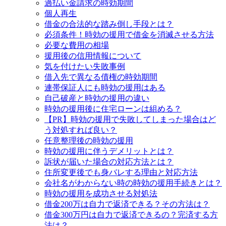
過払い金請求の時効期間
個人再生
借金の合法的な踏み倒し手段とは？
必須条件！時効の援用で借金を消滅させる方法
必要な費用の相場
援用後の信用情報について
気を付けたい失敗事例
借入先で異なる債権の時効期間
連帯保証人にも時効の援用はある
自己破産と時効の援用の違い
時効の援用後に住宅ローンは組める？
【PR】時効の援用で失敗してしまった場合はど
う対処すれば良い？
任意整理後の時効の援用
時効の援用に伴うデメリットとは？
訴状が届いた場合の対応方法とは？
住所変更後でも身バレする理由と対応方法
会社名がわからない時の時効の援用手続きとは？
時効の援用を成功させる対処法
借金200万は自力で返済できる？その方法は？
借金300万円は自力で返済できるの？完済する方
法は？