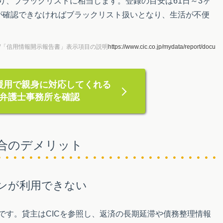
り、ブラックリストに相当します。登録の目安は61日～3ヶ
が確認できなければブラックリスト扱いとなり、生活が不便
P/「信用情報開示報告書」表示項目の説明
https://www.cic.co.jp/mydata/report/docu
援用で親身に対応してくれる
弁護士事務所を確認
合のデメリット
ンが利用できない
です。貸主はCICを参照し、返済の長期延滞や債務整理情報