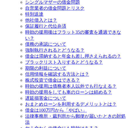
シングルマザーの借金問題
自営業者の借金問題とリスク
特別送達
他社借入とは？
保証履行と代位弁済
時効の援用後はフラット35の審査を通過できな
い？
債務の承認について
強制執行されるとどうなる？
借金は滞納すると年金も差し押さえられるの？
ブラックリスト入りするとどうなる？
期限の利益について
信用情報を確認する方法とは？
株式投資で借金はできる？
時効の援用は債務者本人以外でも行なえる？
時効の援用をしても車のローンは組める？
遅延損害金について
おまとめローンを利用するデメリットとは？
借金は100万円から「やばい」
法律事務所・裁判所から郵便が届いたときの対処
法