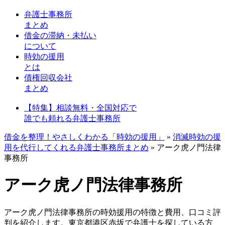
弁護士事務所
まとめ
借金の滞納・未払い
について
時効の援用
とは
債権回収会社
まとめ
【特集】相談無料・全国対応で
誰でも頼れる弁護士事務所
借金を整理！やさしくわかる「時効の援用」
»
消滅時効の援
用を代行してくれる弁護士事務所まとめ
»
アーク虎ノ門法律
事務所
アーク虎ノ門法律事務所
アーク虎ノ門法律事務所の時効援用の特徴と費用、口コミ評
判を紹介します。東京都港区赤坂で弁護士を探している方