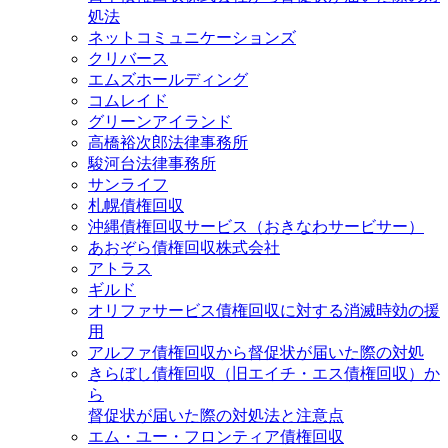
処法
ネットコミュニケーションズ
クリバース
エムズホールディング
コムレイド
グリーンアイランド
高橋裕次郎法律事務所
駿河台法律事務所
サンライフ
札幌債権回収
沖縄債権回収サービス（おきなわサービサー）
あおぞら債権回収株式会社
アトラス
ギルド
オリファサービス債権回収に対する消滅時効の援
用
アルファ債権回収から督促状が届いた際の対処
きらぼし債権回収（旧エイチ・エス債権回収）か
ら
督促状が届いた際の対処法と注意点
エム・ユー・フロンティア債権回収