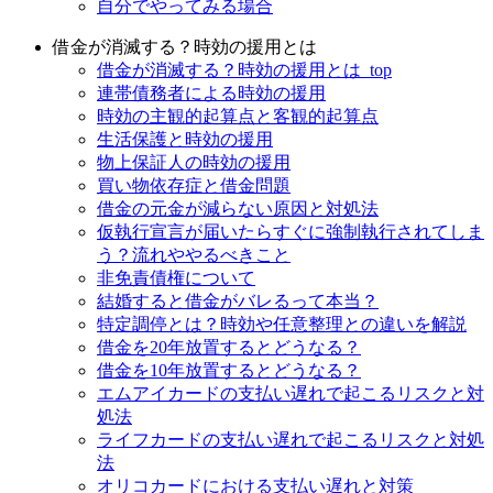
自分でやってみる場合
借金が消滅する？時効の援用とは
借金が消滅する？時効の援用とは_top
連帯債務者による時効の援用
時効の主観的起算点と客観的起算点
生活保護と時効の援用
物上保証人の時効の援用
買い物依存症と借金問題
借金の元金が減らない原因と対処法
仮執行宣言が届いたらすぐに強制執行されてしま
う？流れややるべきこと
非免責債権について
結婚すると借金がバレるって本当？
特定調停とは？時効や任意整理との違いを解説
借金を20年放置するとどうなる？
借金を10年放置するとどうなる？
エムアイカードの支払い遅れで起こるリスクと対
処法
ライフカードの支払い遅れで起こるリスクと対処
法
オリコカードにおける支払い遅れと対策