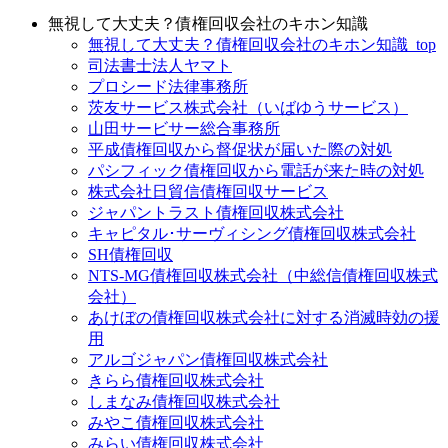
無視して大丈夫？債権回収会社のキホン知識
無視して大丈夫？債権回収会社のキホン知識_top
司法書士法人ヤマト
プロシード法律事務所
茨友サービス株式会社（いばゆうサービス）
山田サービサー総合事務所
平成債権回収から督促状が届いた際の対処
パシフィック債権回収から電話が来た時の対処
株式会社日貿信債権回収サービス
ジャパントラスト債権回収株式会社
キャピタル･サーヴィシング債権回収株式会社
SH債権回収
NTS-MG債権回収株式会社（中総信債権回収株式
会社）
あけぼの債権回収株式会社に対する消滅時効の援
用
アルゴジャパン債権回収株式会社
きらら債権回収株式会社
しまなみ債権回収株式会社
みやこ債権回収株式会社
みらい債権回収株式会社