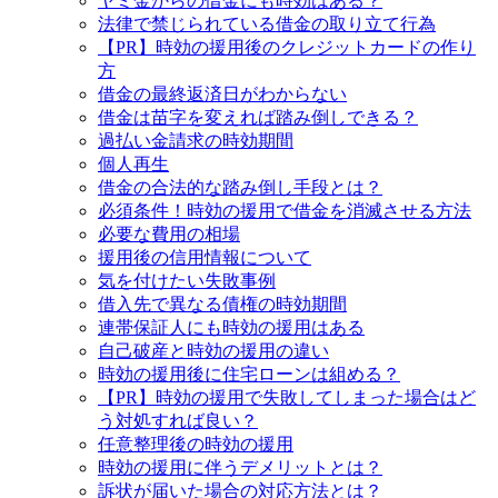
ヤミ金からの借金にも時効はある？
法律で禁じられている借金の取り立て行為
【PR】時効の援用後のクレジットカードの作り
方
借金の最終返済日がわからない
借金は苗字を変えれば踏み倒しできる？
過払い金請求の時効期間
個人再生
借金の合法的な踏み倒し手段とは？
必須条件！時効の援用で借金を消滅させる方法
必要な費用の相場
援用後の信用情報について
気を付けたい失敗事例
借入先で異なる債権の時効期間
連帯保証人にも時効の援用はある
自己破産と時効の援用の違い
時効の援用後に住宅ローンは組める？
【PR】時効の援用で失敗してしまった場合はど
う対処すれば良い？
任意整理後の時効の援用
時効の援用に伴うデメリットとは？
訴状が届いた場合の対応方法とは？