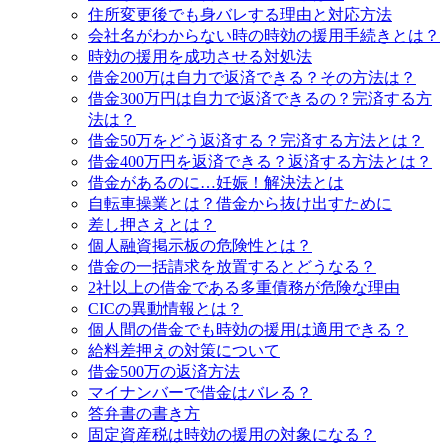
住所変更後でも身バレする理由と対応方法
会社名がわからない時の時効の援用手続きとは？
時効の援用を成功させる対処法
借金200万は自力で返済できる？その方法は？
借金300万円は自力で返済できるの？完済する方
法は？
借金50万をどう返済する？完済する方法とは？
借金400万円を返済できる？返済する方法とは？
借金があるのに…妊娠！解決法とは
自転車操業とは？借金から抜け出すために
差し押さえとは？
個人融資掲示板の危険性とは？
借金の一括請求を放置するとどうなる？
2社以上の借金である多重債務が危険な理由
CICの異動情報とは？
個人間の借金でも時効の援用は適用できる？
給料差押えの対策について
借金500万の返済方法
マイナンバーで借金はバレる？
答弁書の書き方
固定資産税は時効の援用の対象になる？