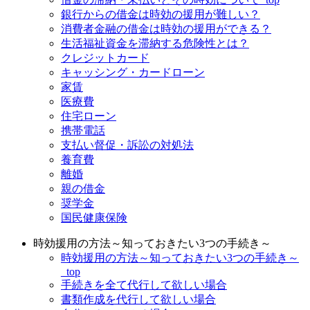
銀行からの借金は時効の援用が難しい？
消費者金融の借金は時効の援用ができる？
生活福祉資金を滞納する危険性とは？
クレジットカード
キャッシング・カードローン
家賃
医療費
住宅ローン
携帯電話
支払い督促・訴訟の対処法
養育費
離婚
親の借金
奨学金
国民健康保険
時効援用の方法～知っておきたい3つの手続き～
時効援用の方法～知っておきたい3つの手続き～
_top
手続きを全て代行して欲しい場合
書類作成を代行して欲しい場合