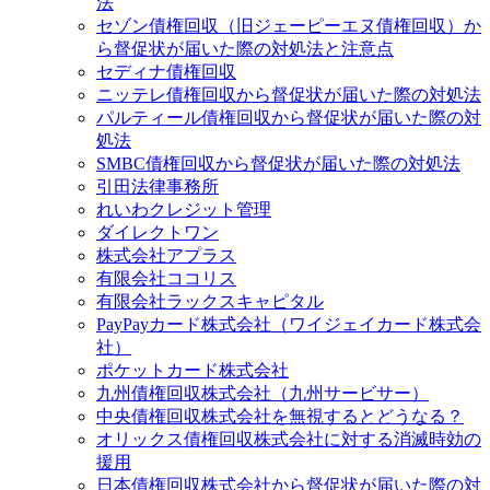
法
セゾン債権回収（旧ジェーピーエヌ債権回収）か
ら督促状が届いた際の対処法と注意点
セディナ債権回収
ニッテレ債権回収から督促状が届いた際の対処法
パルティール債権回収から督促状が届いた際の対
処法
SMBC債権回収から督促状が届いた際の対処法
引田法律事務所
れいわクレジット管理
ダイレクトワン
株式会社アプラス
有限会社ココリス
有限会社ラックスキャピタル
PayPayカード株式会社（ワイジェイカード株式会
社）
ポケットカード株式会社
九州債権回収株式会社（九州サービサー）
中央債権回収株式会社を無視するとどうなる？
オリックス債権回収株式会社に対する消滅時効の
援用
日本債権回収株式会社から督促状が届いた際の対